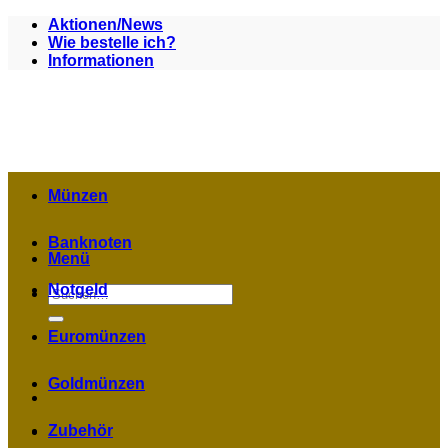
Zum
Aktionen/News
Inhalt
Wie bestelle ich?
springen
Informationen
Münzen
Banknoten
Menü
Notgeld
Suchen
nach:
Euromünzen
Goldmünzen
Zubehör