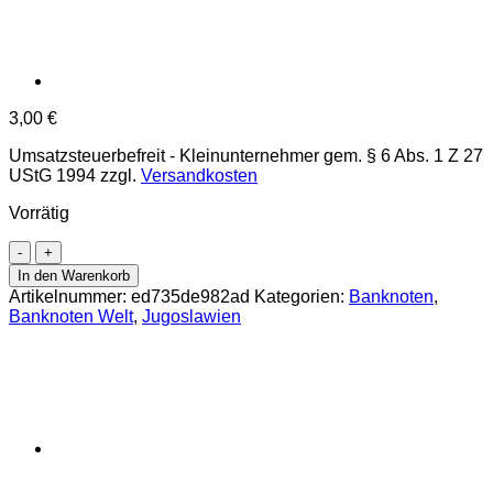
3,00
€
Umsatzsteuerbefreit - Kleinunternehmer gem. § 6 Abs. 1 Z 27
UStG 1994
zzgl.
Versandkosten
Vorrätig
Jugoslawien
-
In den Warenkorb
1
Artikelnummer:
ed735de982ad
Kategorien:
Banknoten
,
Dinar
Banknoten Welt
,
Jugoslawien
1944,
(P.48a)
Erh.
VF
Menge