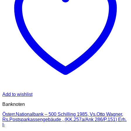
Add to wishlist
Banknoten
Österr.Nationalbank – 500 Schilling 1985, Vs.Otto Wagner,
Rs.Postsparkassengebäude , (KK.257a/Ank 286/P.151) Erh.
I-