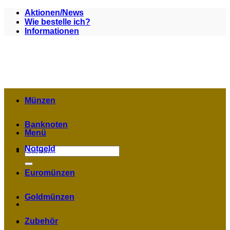
Zum
Aktionen/News
Inhalt
Wie bestelle ich?
springen
Informationen
Münzen
Banknoten
Menü
Notgeld
Suchen
nach:
Euromünzen
Goldmünzen
Zubehör