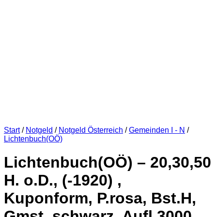
Start
/
Notgeld
/
Notgeld Österreich
/
Gemeinden I - N
/
Lichtenbuch(OÖ)
Lichtenbuch(OÖ) – 20,30,50
H. o.D., (-1920) ,
Kuponform, P.rosa, Bst.H,
Gmst. schwarz, Aufl.3000