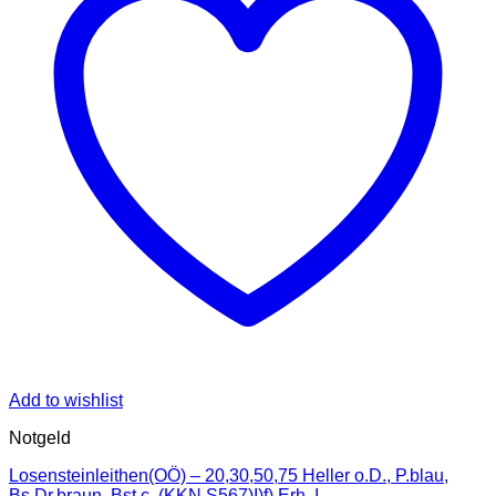
Add to wishlist
Notgeld
Losensteinleithen(OÖ) – 20,30,50,75 Heller o.D., P.blau,
Bs.Dr.braun, Bst.c, (KKN.S567)I)f) Erh. I