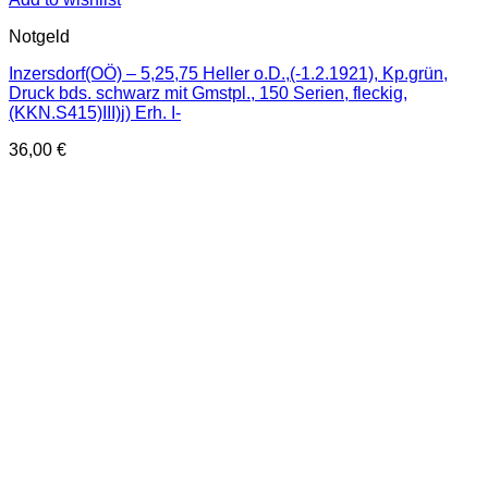
Notgeld
Inzersdorf(OÖ) – 5,25,75 Heller o.D.,(-1.2.1921), Kp.grün,
Druck bds. schwarz mit Gmstpl., 150 Serien, fleckig,
(KKN.S415)III)j) Erh. I-
36,00
€