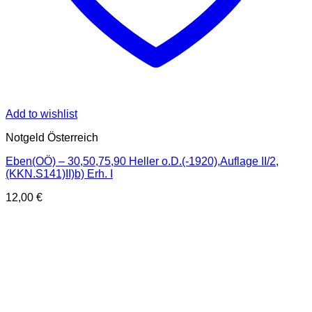
Add to wishlist
Notgeld Österreich
Eben(OÖ) – 30,50,75,90 Heller o.D.(-1920),Auflage II/2,
(KKN.S141)II)b) Erh. I
12,00
€