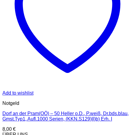
Add to wishlist
Notgeld
Dorf an der Pram(OÖ) – 50 Heller o.D., P.weiß, Dr.bds.blau,
Gmst.Typ1, Aufl.1000 Serien, (KKN.S129)II)b) Erh. I
8,00
€
ÜBER UNS