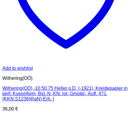
Add to wishlist
Wilhering(OÖ)
Wilhering(OÖ) -10,50,75 Heller o.D. (-1921), Kreidepapier in
perf. Kuponform, Bst. N, KN. rot, Gmstpl., Aufl. 471,
(KKN.S1236)II)aN) Erh. I
36,00
€