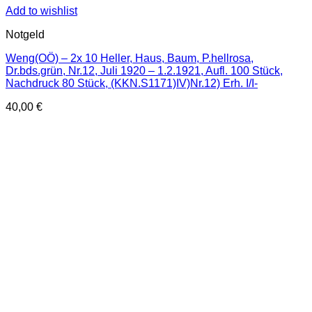
Add to wishlist
Notgeld
Weng(OÖ) – 2x 10 Heller, Haus, Baum, P.hellrosa,
Dr.bds.grün, Nr.12, Juli 1920 – 1.2.1921, Aufl. 100 Stück,
Nachdruck 80 Stück, (KKN.S1171)IV)Nr.12) Erh. I/I-
40,00
€