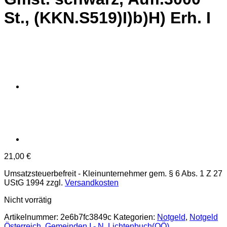
St., (KKN.S519)I)b)H) Erh. I
21,00
€
Umsatzsteuerbefreit - Kleinunternehmer gem. § 6 Abs. 1 Z 27
UStG 1994
zzgl.
Versandkosten
Nicht vorrätig
Artikelnummer:
2e6b7fc3849c
Kategorien:
Notgeld
,
Notgeld
Österreich
,
Gemeinden I - N
,
Lichtenbuch(OÖ)