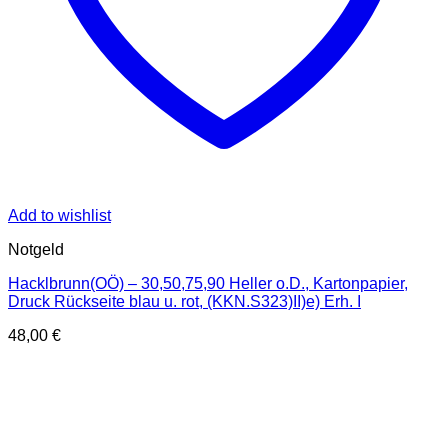
Add to wishlist
Notgeld
Hacklbrunn(OÖ) – 30,50,75,90 Heller o.D., Kartonpapier,
Druck Rückseite blau u. rot, (KKN.S323)II)e) Erh. I
48,00
€