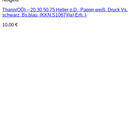
Thann(OÖ) – 20,30,50,75 Heller o.D., Papier weiß, Druck Vs.
schwarz, Bs.blau, (KKN.S1067)I)a) Erh. I-
10,00
€