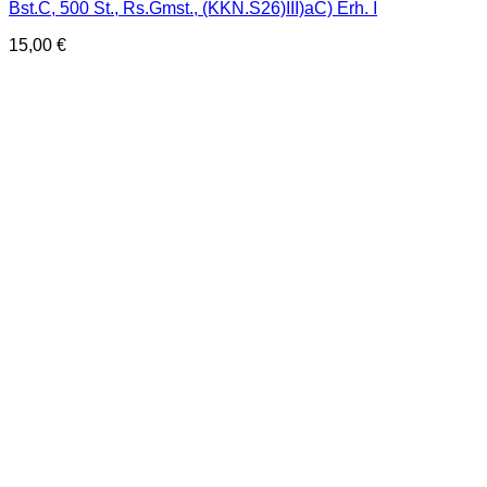
Bst.C, 500 St., Rs.Gmst., (KKN.S26)III)aC) Erh. I
15,00
€