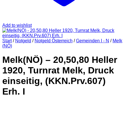
Add to wishlist
Start
/
Notgeld
/
Notgeld Österreich
/
Gemeinden I - N
/
Melk
(NÖ)
Melk(NÖ) – 20,50,80 Heller
1920, Turnrat Melk, Druck
einseitig, (KKN.Prv.607)
Erh. I