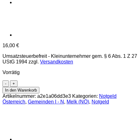
16,00
€
Umsatzsteuerbefreit - Kleinunternehmer gem. § 6 Abs. 1 Z 27
UStG 1994
zzgl.
Versandkosten
Vorrätig
Melk(NÖ)
-
In den Warenkorb
20,50,80
Artikelnummer:
a2e1a06dd3e3
Kategorien:
Notgeld
Heller
Österreich
,
Gemeinden I - N
,
Melk (NÖ)
,
Notgeld
1920,
Turnrat
Melk,
Druck
einseitig,
(KKN.Prv.607)
Erh.