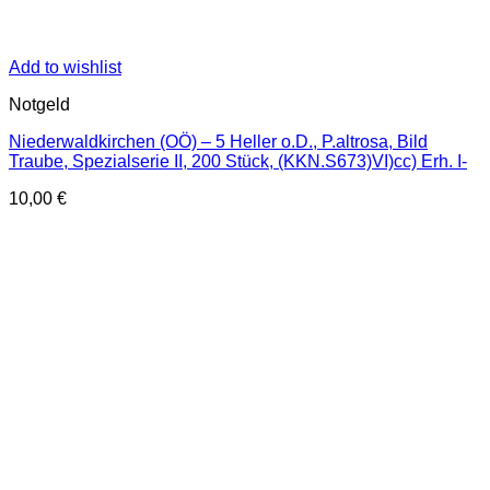
Add to wishlist
Notgeld
Niederwaldkirchen (OÖ) – 5 Heller o.D., P.altrosa, Bild
Traube, Spezialserie II, 200 Stück, (KKN.S673)VI)cc) Erh. I-
10,00
€