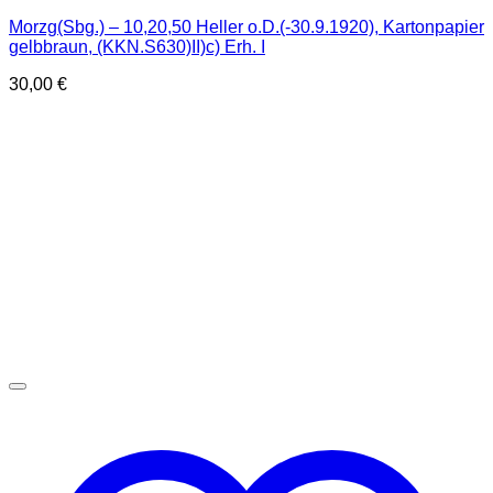
Morzg(Sbg.) – 10,20,50 Heller o.D.(-30.9.1920), Kartonpapier
gelbbraun, (KKN.S630)II)c) Erh. I
30,00
€