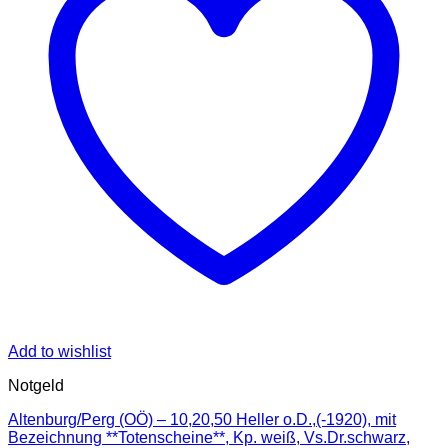
Add to wishlist
Notgeld
Altenburg/Perg (OÖ) – 10,20,50 Heller o.D.,(-1920), mit
Bezeichnung **Totenscheine**, Kp. weiß, Vs.Dr.schwarz,