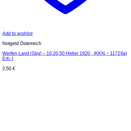
Add to wishlist
Notgeld Österreich
Werfen Land (Sbg) – 10,20,50 Heller 1920 , (KKN – 1172)Ia)
Erh. I
2,50
€