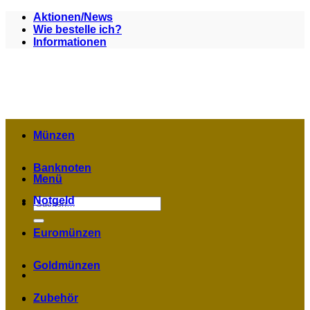
Zum
Aktionen/News
Inhalt
Wie bestelle ich?
springen
Informationen
Münzen
Banknoten
Menü
Notgeld
Suchen
nach:
Euromünzen
Goldmünzen
Zubehör