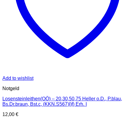
Add to wishlist
Notgeld
Losensteinleithen(OÖ) – 20,30,50,75 Heller o.D., P.blau,
Bs.Dr.braun, Bst.c, (KKN.S567)I)f) Erh. I
12,00
€