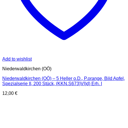
Add to wishlist
Niederwaldkirchen (OÖ)
Niederwaldkirchen (OÖ) – 5 Heller o.D., P.orange, Bild Apfel,
Spezialserie II, 200 Stück, (KKN.S673)VI)d) Erh. I
12,00
€