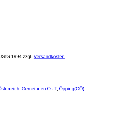
 UStG 1994
zzgl.
Versandkosten
sterreich
,
Gemeinden O - T
,
Öpping(OÖ)