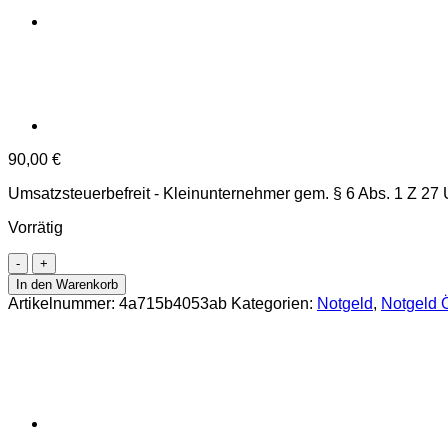
90,00
€
Umsatzsteuerbefreit - Kleinunternehmer gem. § 6 Abs. 1 Z 27
Vorrätig
Öpping(OÖ)
-
In den Warenkorb
10,20,50
Artikelnummer:
4a715b4053ab
Kategorien:
Notgeld
,
Notgeld Ö
Heller
o.D.,
P.
weiß,
Vs.
Dr.schwarz
mit
Gemst.