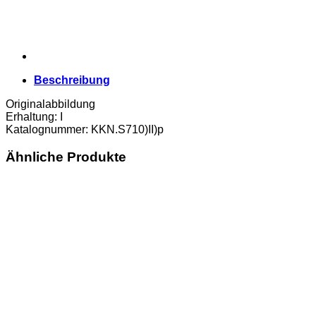
u.
KN.,
Bs.
Dr.rotgold,
Aufl.60
Serien,
Beschreibung
(KKN.S710)II)p)
Erh.
Originalabbildung
I
Erhaltung: I
Menge
Katalognummer: KKN.S710)II)p
Ähnliche Produkte