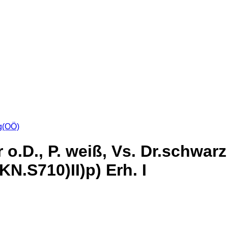
g(OÖ)
 o.D., P. weiß, Vs. Dr.schwarz
KN.S710)II)p) Erh. I