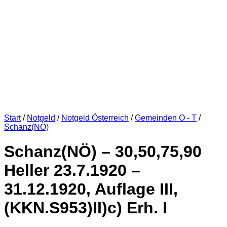
Start
/
Notgeld
/
Notgeld Österreich
/
Gemeinden O - T
/
Schanz(NÖ)
Schanz(NÖ) – 30,50,75,90
Heller 23.7.1920 –
31.12.1920, Auflage III,
(KKN.S953)II)c) Erh. I