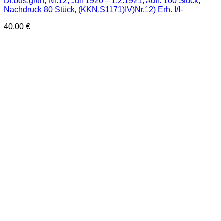
Dr.bds.grün, Nr.12, Juli 1920 – 1.2.1921, Aufl. 100 Stück,
Nachdruck 80 Stück, (KKN.S1171)IV)Nr.12) Erh. I/I-
40,00
€