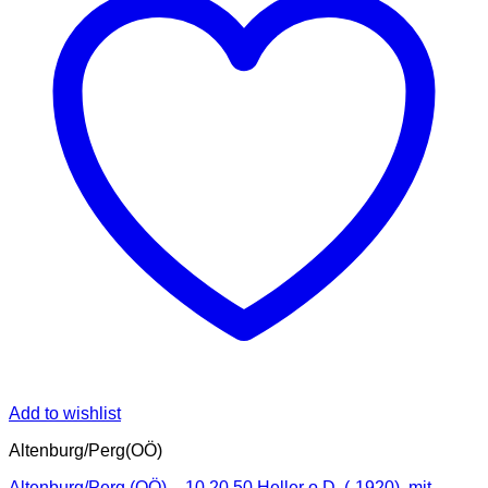
Add to wishlist
Altenburg/Perg(OÖ)
Altenburg/Perg (OÖ) – 10,20,50 Heller o.D.,(-1920), mit