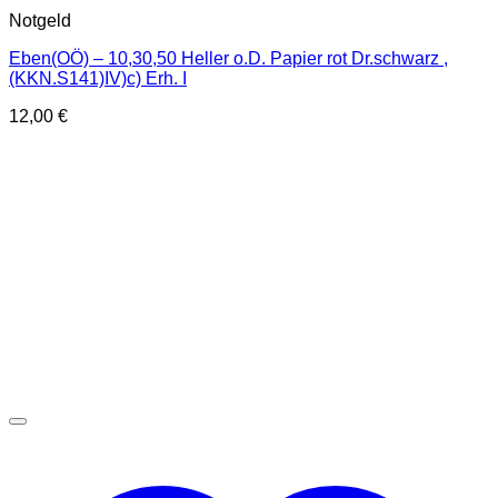
Notgeld
Eben(OÖ) – 10,30,50 Heller o.D. Papier rot Dr.schwarz ,
(KKN.S141)IV)c) Erh. I
12,00
€