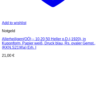
Add to wishlist
Notgeld
Allerheiligen(OÖ) – 10,20,50 Heller o.D.(-1920), in
Kuponform, Papier weiß, Druck blau, Rs. ovaler Gemst.,
(KKN.S21)II)a) Erh. I
21,00
€