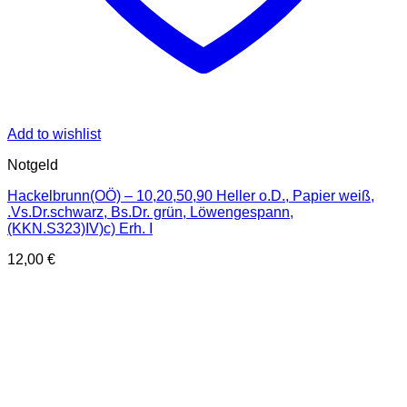
Add to wishlist
Notgeld
Hackelbrunn(OÖ) – 10,20,50,90 Heller o.D., Papier weiß,
.Vs.Dr.schwarz, Bs.Dr. grün, Löwengespann,
(KKN.S323)IV)c) Erh. I
12,00
€