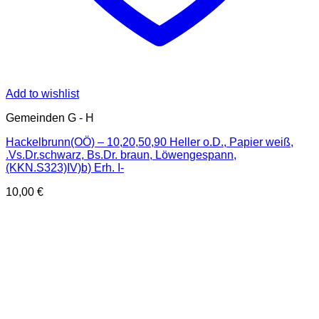
Add to wishlist
Gemeinden G - H
Hackelbrunn(OÖ) – 10,20,50,90 Heller o.D., Papier weiß,
.Vs.Dr.schwarz, Bs.Dr. braun, Löwengespann,
(KKN.S323)IV)b) Erh. I-
10,00
€