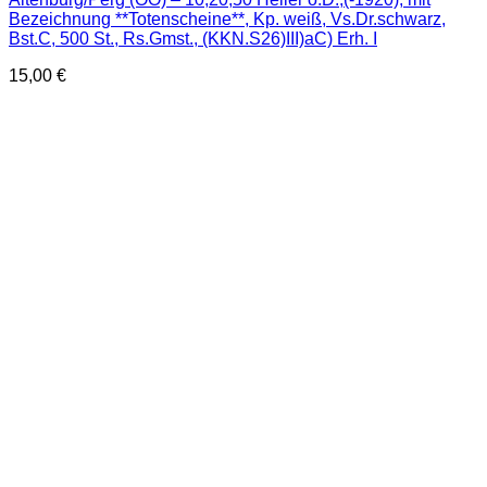
Bezeichnung **Totenscheine**, Kp. weiß, Vs.Dr.schwarz,
Bst.C, 500 St., Rs.Gmst., (KKN.S26)III)aC) Erh. I
15,00
€