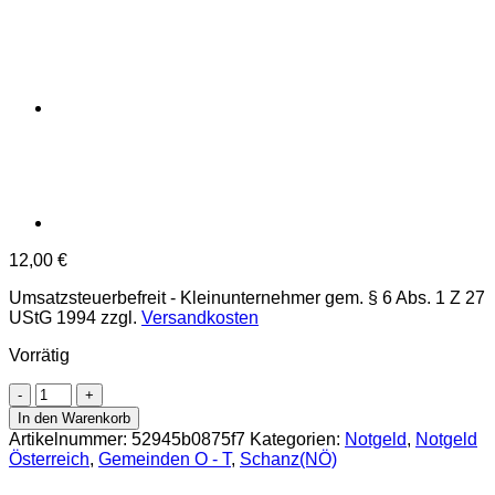
12,00
€
Umsatzsteuerbefreit - Kleinunternehmer gem. § 6 Abs. 1 Z 27
UStG 1994
zzgl.
Versandkosten
Vorrätig
Schanz(NÖ)
-
In den Warenkorb
30,50,75,90
Artikelnummer:
52945b0875f7
Kategorien:
Notgeld
,
Notgeld
Heller
Österreich
,
Gemeinden O - T
,
Schanz(NÖ)
23.7.1920
-