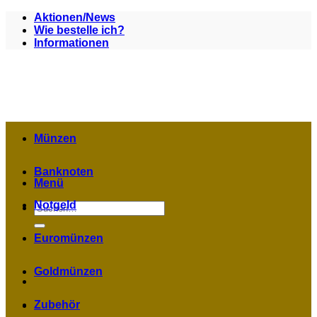
Zum
Aktionen/News
Inhalt
Wie bestelle ich?
springen
Informationen
Münzen
Banknoten
Menü
Notgeld
Suchen
nach:
Euromünzen
Goldmünzen
Zubehör