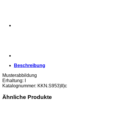
31.12.1920,
Auflage
III,
(KKN.S953)II)c)
Erh.
I
Menge
Beschreibung
Musterabbildung
Erhaltung: I
Katalognummer: KKN.S953)II)c
Ähnliche Produkte