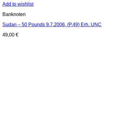
Add to wishlist
Banknoten
Sudan – 50 Pounds 9.7.2006, (P.49) Erh. UNC
49,00
€