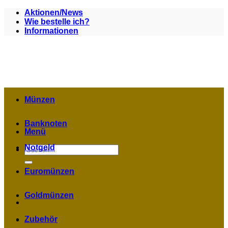
Zum
Aktionen/News
Inhalt
Wie bestelle ich?
springen
Informationen
Münzen
Banknoten
Menü
Notgeld
Suchen
nach:
Euromünzen
Goldmünzen
Zubehör