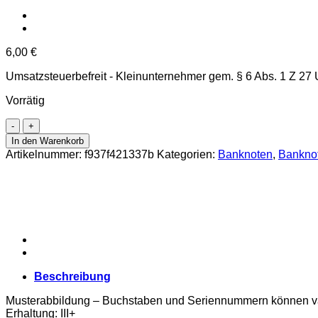
6,00
€
Umsatzsteuerbefreit - Kleinunternehmer gem. § 6 Abs. 1 Z 27
Vorrätig
Österreichisch-
ungarische
In den Warenkorb
Bank
Artikelnummer:
f937f421337b
Kategorien:
Banknoten
,
Banknot
-
1000
Kronen
2.1.1902(1919),Udr.grünlich,
Aufdruck:
senkrecht
mit
roten
DEUTSCHÖSTERREICH
Beschreibung
-
Stempel,
Musterabbildung – Buchstaben und Seriennummern können va
(KK.145a/ANK179)
Erhaltung: III+
Erh.