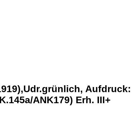
919),Udr.grünlich, Aufdruck:
.145a/ANK179) Erh. III+