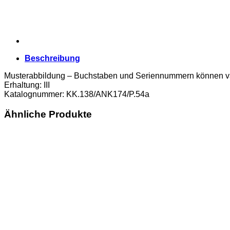
Stempel
-
Aufdruck,
(KK.138/ANK174/P.54a)
Erh.
III
Beschreibung
Menge
Musterabbildung – Buchstaben und Seriennummern können va
Erhaltung: III
Katalognummer: KK.138/ANK174/P.54a
Ähnliche Produkte