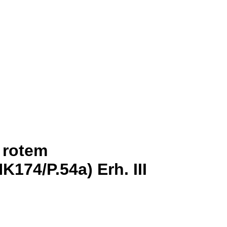
 rotem
74/P.54a) Erh. III