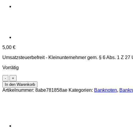
5,00
€
Umsatzsteuerbefreit - Kleinunternehmer gem. § 6 Abs. 1 Z 27
Vorrätig
Österreichisch-
ungarische
In den Warenkorb
Bank
Artikelnummer:
8abe781858ae
Kategorien:
Banknoten
,
Bankn
-
50
Kronen
2.1.1914
mit
rotem
DEUTSCHÖSTERREICH
-