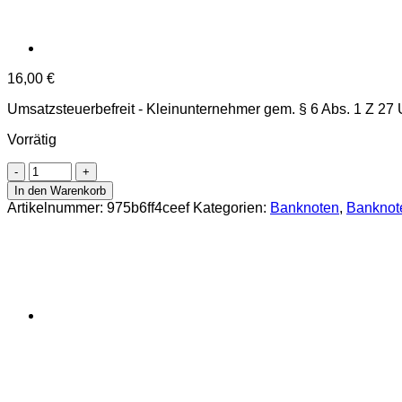
16,00
€
Umsatzsteuerbefreit - Kleinunternehmer gem. § 6 Abs. 1 Z 27
Vorrätig
Österreichisch-
ungarische
In den Warenkorb
Bank
Artikelnummer:
975b6ff4ceef
Kategorien:
Banknoten
,
Banknote
-
1
Krone
1916
+
2
Kronen
1917
,
2
Banknoten
,