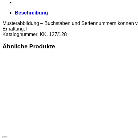
(KK.
127/128)
Beschreibung
Erh.
I
Musterabbildung – Buchstaben und Seriennummern können va
Menge
Erhaltung: I
Katalognummer: KK. 127/128
Ähnliche Produkte