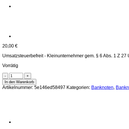
20,00
€
Umsatzsteuerbefreit - Kleinunternehmer gem. § 6 Abs. 1 Z 27
Vorrätig
50
Reichsmark
In den Warenkorb
1933,
Artikelnummer:
5e146ed58497
Kategorien:
Banknoten
,
Bankn
Wz.Eichenblätterstreifen,
Serie
K,
KN.8
stellig,
(KK196d
/
P.182