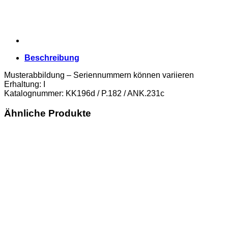
/
ANK.231c)
Erh.
I
Menge
Beschreibung
Musterabbildung – Seriennummern können variieren
Erhaltung: I
Katalognummer: KK196d / P.182 / ANK.231c
Ähnliche Produkte