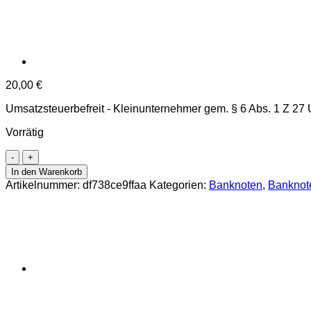
20,00
€
Umsatzsteuerbefreit - Kleinunternehmer gem. § 6 Abs. 1 Z 27
Vorrätig
Angola
-
In den Warenkorb
1000
Artikelnummer:
df738ce9ffaa
Kategorien:
Banknoten
,
Banknot
Kwanzas
7.1.1984,
(P.121a)
Erh.
AU
Menge