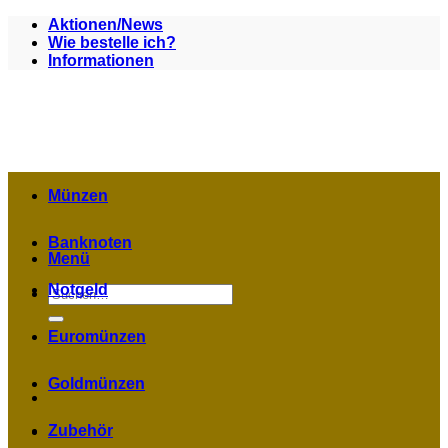
Zum
Aktionen/News
Inhalt
Wie bestelle ich?
springen
Informationen
Münzen
Banknoten
Menü
Notgeld
Suchen
nach:
Euromünzen
Goldmünzen
Zubehör