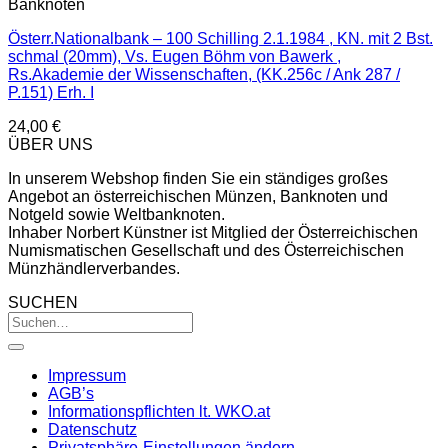
Banknoten
Österr.Nationalbank – 100 Schilling 2.1.1984 , KN. mit 2 Bst.
schmal (20mm), Vs. Eugen Böhm von Bawerk ,
Rs.Akademie der Wissenschaften, (KK.256c / Ank 287 /
P.151) Erh. I
24,00
€
ÜBER UNS
In unserem Webshop finden Sie ein ständiges großes
Angebot an österreichischen Münzen, Banknoten und
Notgeld sowie Weltbanknoten.
Inhaber Norbert Künstner ist Mitglied der Österreichischen
Numismatischen Gesellschaft und des Österreichischen
Münzhändlerverbandes.
SUCHEN
Impressum
AGB’s
Informationspflichten lt. WKO.at
Datenschutz
Privatsphäre-Einstellungen ändern