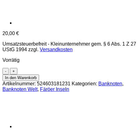
20,00
€
Umsatzsteuerbefreit - Kleinunternehmer gem. § 6 Abs. 1 Z 27
UStG 1994
zzgl.
Versandkosten
Vorrätig
Fareor
Inseln
In den Warenkorb
-
Artikelnummer:
524603181231
Kategorien:
Banknoten
,
50
Banknoten Welt
,
Färöer Inseln
Kronur
(20)11
,
(P.29)
Erh.
UNC
Menge