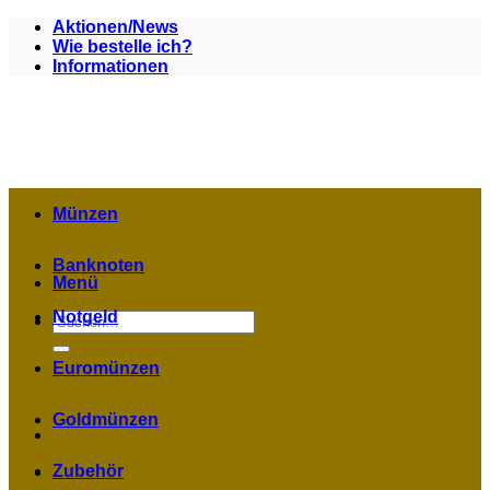
Zum
Aktionen/News
Inhalt
Wie bestelle ich?
springen
Informationen
Münzen
Banknoten
Menü
Notgeld
Suchen
nach:
Euromünzen
Goldmünzen
Zubehör