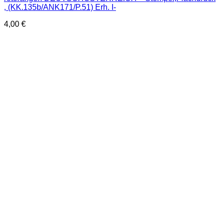
, (KK.135b/ANK171/P.51) Erh. I-
4,00
€