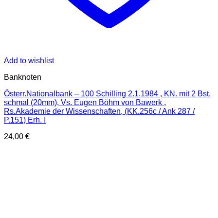
Add to wishlist
Banknoten
Österr.Nationalbank – 100 Schilling 2.1.1984 , KN. mit 2 Bst.
schmal (20mm), Vs. Eugen Böhm von Bawerk ,
Rs.Akademie der Wissenschaften, (KK.256c / Ank 287 /
P.151) Erh. I
24,00
€