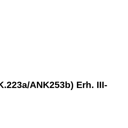
K.223a/ANK253b) Erh. III-