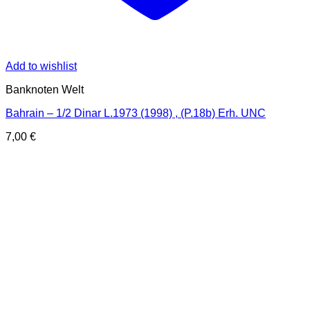
Add to wishlist
Banknoten Welt
Bahrain – 1/2 Dinar L.1973 (1998) , (P.18b) Erh. UNC
7,00
€