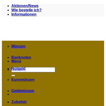
Zum
Aktionen/News
Inhalt
Wie bestelle ich?
springen
Informationen
Münzen
Banknoten
Menü
Notgeld
Suchen
nach:
Euromünzen
Goldmünzen
Zubehör