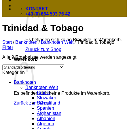
KONTAKT
+43 (0) 664 503 76 42
Trinidad & Tobago
Es befinden sich keine Produkte im Warenkorb.
Start
/
Banknoten
/
Banknoten Welt
/
Trinidad & Tobago
Filter
Zurück zum Shop
Alle 9 Ergebnisse werden angezeigt
Warenkorb
Kategorien
Banknoten
Banknoten Welt
Brunei
Es befinden sich keine Produkte im Warenkorb.
Slowakei
Somaliland
Zurück zum Shop
Spanien
Afghanistan
Albanien
Algerien
Angola