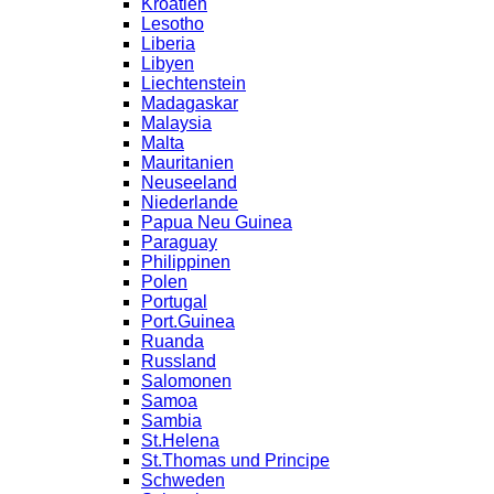
Kroatien
Lesotho
Liberia
Libyen
Liechtenstein
Madagaskar
Malaysia
Malta
Mauritanien
Neuseeland
Niederlande
Papua Neu Guinea
Paraguay
Philippinen
Polen
Portugal
Port.Guinea
Ruanda
Russland
Salomonen
Samoa
Sambia
St.Helena
St.Thomas und Principe
Schweden