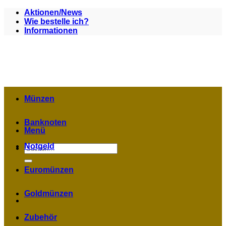
Zum
Aktionen/News
Inhalt
Wie bestelle ich?
springen
Informationen
Münzen
Banknoten
Menü
Notgeld
Suchen
nach:
Euromünzen
Goldmünzen
Zubehör