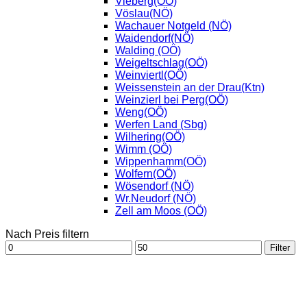
Vieberg(OÖ)
Vöslau(NÖ)
Wachauer Notgeld (NÖ)
Waidendorf(NÖ)
Walding (OÖ)
Weigeltschlag(OÖ)
Weinviertl(OÖ)
Weissenstein an der Drau(Ktn)
Weinzierl bei Perg(OÖ)
Weng(OÖ)
Werfen Land (Sbg)
Wilhering(OÖ)
Wimm (OÖ)
Wippenhamm(OÖ)
Wolfern(OÖ)
Wösendorf (NÖ)
Wr.Neudorf (NÖ)
Zell am Moos (OÖ)
Nach Preis filtern
Min.
Max.
Filter
Preis
Preis