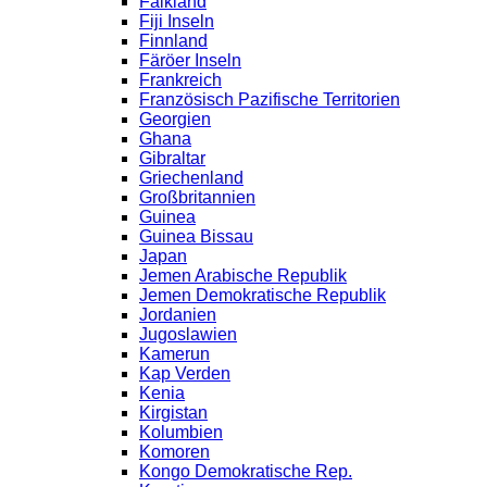
Falkland
Fiji Inseln
Finnland
Färöer Inseln
Frankreich
Französisch Pazifische Territorien
Georgien
Ghana
Gibraltar
Griechenland
Großbritannien
Guinea
Guinea Bissau
Japan
Jemen Arabische Republik
Jemen Demokratische Republik
Jordanien
Jugoslawien
Kamerun
Kap Verden
Kenia
Kirgistan
Kolumbien
Komoren
Kongo Demokratische Rep.