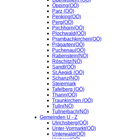
Öpping(OÖ)
Parz (OÖ)
Penking(OÖ)
Perg(OÖ)
Pirchhorn(OÖ)
Plochwald(OÖ)
Prambachkirchen(OÖ)
Prägarten(OÖ)
Puchenau(OÖ)
Rabenstein(NÖ)
Röschitz(NÖ)
Sandl(OÖ)
St.Aegidi (OÖ)
Schanz(NÖ)
Steiermark
Tafelberg (OÖ)
Thann(OÖ)
Traunkirchen (OÖ)
Tulln(NÖ)
Tullnerbach(NÖ)
Gemeinden U - Z
Ulrichsberg(OÖ)
Unter-Vormarkt(OÖ)
Unterwald(OÖ)