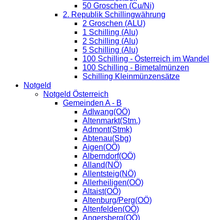
50 Groschen (Cu/Ni)
2. Republik Schillingwährung
2 Groschen (ALU)
1 Schilling (Alu)
2 Schilling (Alu)
5 Schilling (Alu)
100 Schilling - Österreich im Wandel
100 Schilling - Bimetalmünzen
Schilling Kleinmünzensätze
Notgeld
Notgeld Österreich
Gemeinden A - B
Adlwang(OÖ)
Altenmarkt(Stm.)
Admont(Stmk)
Abtenau(Sbg)
Aigen(OÖ)
Alberndorf(OÖ)
Alland(NÖ)
Allentsteig(NÖ)
Allerheiligen(OÖ)
Altaist(OÖ)
Altenburg/Perg(OÖ)
Altenfelden(OÖ)
Angersberg(OÖ)