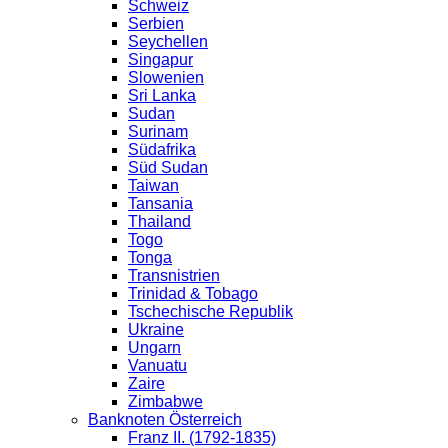
Schweiz
Serbien
Seychellen
Singapur
Slowenien
Sri Lanka
Sudan
Surinam
Südafrika
Süd Sudan
Taiwan
Tansania
Thailand
Togo
Tonga
Transnistrien
Trinidad & Tobago
Tschechische Republik
Ukraine
Ungarn
Vanuatu
Zaire
Zimbabwe
Banknoten Österreich
Franz II. (1792-1835)