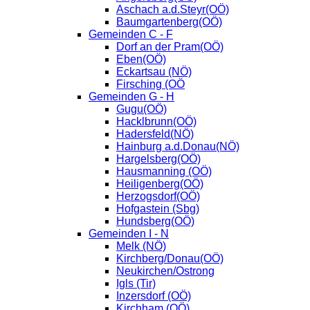
Aschach a.d.Steyr(OÖ)
Baumgartenberg(OÖ)
Gemeinden C - F
Dorf an der Pram(OÖ)
Eben(OÖ)
Eckartsau (NÖ)
Firsching (OÖ
Gemeinden G - H
Gugu(OÖ)
Hacklbrunn(OÖ)
Hadersfeld(NÖ)
Hainburg a.d.Donau(NÖ)
Hargelsberg(OÖ)
Hausmanning (OÖ)
Heiligenberg(OÖ)
Herzogsdorf(OÖ)
Hofgastein (Sbg)
Hundsberg(OÖ)
Gemeinden I - N
Melk (NÖ)
Kirchberg/Donau(OÖ)
Neukirchen/Ostrong
Igls (Tir)
Inzersdorf (OÖ)
Kirchham (OÖ)