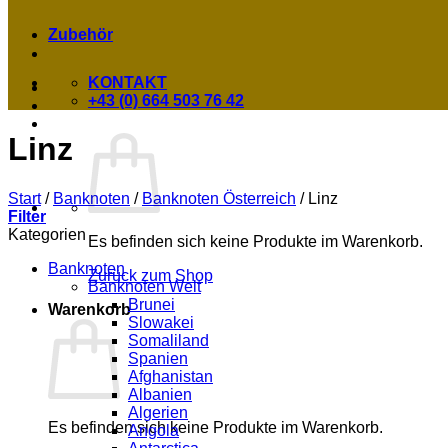
Zubehör
KONTAKT
+43 (0) 664 503 76 42
Linz
Start
/
Banknoten
/
Banknoten Österreich
/
Linz
Filter
Kategorien
Es befinden sich keine Produkte im Warenkorb.
Banknoten
Zurück zum Shop
Banknoten Welt
Brunei
Warenkorb
Slowakei
Somaliland
Spanien
Afghanistan
Albanien
Algerien
Es befinden sich keine Produkte im Warenkorb.
Angola