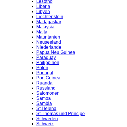
Lesotho
Liberia
Libyen
Liechtenstein
Madagaskar
Malaysia
Malta
Mauritanien
Neuseeland
Niederlande
Papua Neu Guinea
Paraguay
Philippinen
Polen
Portugal
Port.Guinea
Ruanda
Russland
Salomonen
Samoa
Sambia
St.Helena
St.Thomas und Principe
Schweden
Schweiz