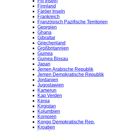
Fiji Inseln
Finnland
Färöer Inseln
Frankreich
Französisch Pazifische Territorien
Georgien
Ghana
Gibraltar
Griechenland
Großbritannien
Guinea
Guinea Bissau
Japan
Jemen Arabische Republik
Jemen Demokratische Republik
Jordanien
Jugoslawien
Kamerun
Kap Verden
Kenia
Kirgistan
Kolumbien
Komoren
Kongo Demokratische Rep.
Kroatien