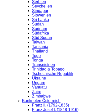
Serbien
Seychellen
Singapur
Slowenien
Sri Lanka
Sudan
Surinam
Südafrika
Süd Sudan
Taiwan
Tansania
Thailand
Togo
Tonga
Transnistrien
Trinidad & Tobago
Tschechische Republik
Ukraine
Ungarn
Vanuatu
Zaire
Zimbabwe
Banknoten Österreich
Franz II. (1792-1835)
Franz Josef I. (1848-1916)