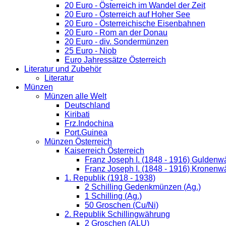
20 Euro - Österreich im Wandel der Zeit
20 Euro - Österreich auf Hoher See
20 Euro - Österreichische Eisenbahnen
20 Euro - Rom an der Donau
20 Euro - div. Sondermünzen
25 Euro - Niob
Euro Jahressätze Österreich
Literatur und Zubehör
Literatur
Münzen
Münzen alle Welt
Deutschland
Kiribati
Frz.Indochina
Port.Guinea
Münzen Österreich
Kaiserreich Österreich
Franz Joseph I. (1848 - 1916) Guldenw
Franz Joseph I. (1848 - 1916) Kronenw
1. Republik (1918 - 1938)
2 Schilling Gedenkmünzen (Ag.)
1 Schilling (Ag.)
50 Groschen (Cu/Ni)
2. Republik Schillingwährung
2 Groschen (ALU)