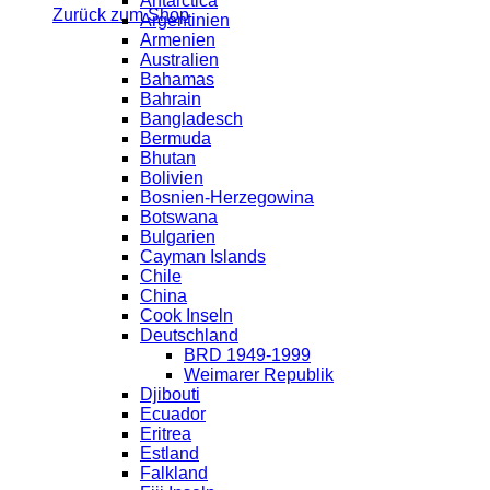
Antarctica
Zurück zum Shop
Argentinien
Armenien
Australien
Bahamas
Bahrain
Bangladesch
Bermuda
Bhutan
Bolivien
Bosnien-Herzegowina
Botswana
Bulgarien
Cayman Islands
Chile
China
Cook Inseln
Deutschland
BRD 1949-1999
Weimarer Republik
Djibouti
Ecuador
Eritrea
Estland
Falkland