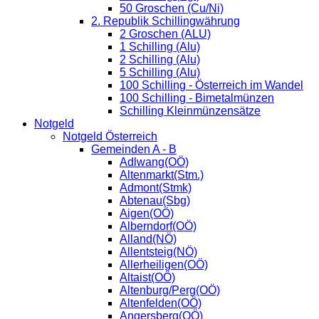
50 Groschen (Cu/Ni)
2. Republik Schillingwährung
2 Groschen (ALU)
1 Schilling (Alu)
2 Schilling (Alu)
5 Schilling (Alu)
100 Schilling - Österreich im Wandel
100 Schilling - Bimetalmünzen
Schilling Kleinmünzensätze
Notgeld
Notgeld Österreich
Gemeinden A - B
Adlwang(OÖ)
Altenmarkt(Stm.)
Admont(Stmk)
Abtenau(Sbg)
Aigen(OÖ)
Alberndorf(OÖ)
Alland(NÖ)
Allentsteig(NÖ)
Allerheiligen(OÖ)
Altaist(OÖ)
Altenburg/Perg(OÖ)
Altenfelden(OÖ)
Angersberg(OÖ)