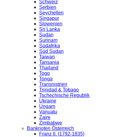
Schweiz
Serbien
Seychellen
Singapur
Slowenien
Sri Lanka
Sudan
Surinam
Südafrika
Süd Sudan
Taiwan
Tansania
Thailand
Togo
Tonga
Transnistrien
Trinidad & Tobago
Tschechische Republik
Ukraine
Ungarn
Vanuatu
Zaire
Zimbabwe
Banknoten Österreich
Franz II. (1792-1835)