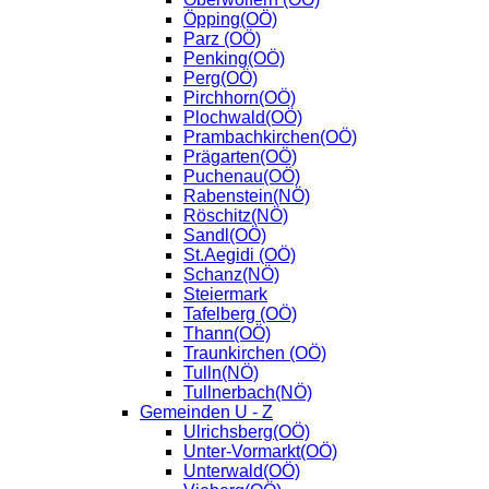
Öpping(OÖ)
Parz (OÖ)
Penking(OÖ)
Perg(OÖ)
Pirchhorn(OÖ)
Plochwald(OÖ)
Prambachkirchen(OÖ)
Prägarten(OÖ)
Puchenau(OÖ)
Rabenstein(NÖ)
Röschitz(NÖ)
Sandl(OÖ)
St.Aegidi (OÖ)
Schanz(NÖ)
Steiermark
Tafelberg (OÖ)
Thann(OÖ)
Traunkirchen (OÖ)
Tulln(NÖ)
Tullnerbach(NÖ)
Gemeinden U - Z
Ulrichsberg(OÖ)
Unter-Vormarkt(OÖ)
Unterwald(OÖ)