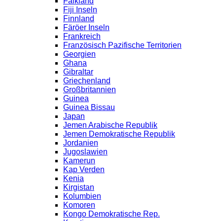
Falkland
Fiji Inseln
Finnland
Färöer Inseln
Frankreich
Französisch Pazifische Territorien
Georgien
Ghana
Gibraltar
Griechenland
Großbritannien
Guinea
Guinea Bissau
Japan
Jemen Arabische Republik
Jemen Demokratische Republik
Jordanien
Jugoslawien
Kamerun
Kap Verden
Kenia
Kirgistan
Kolumbien
Komoren
Kongo Demokratische Rep.