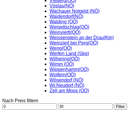
Vieberg(OÖ)
Vöslau(NÖ)
Wachauer Notgeld (NÖ)
Waidendorf(NÖ)
Walding (OÖ)
Weigeltschlag(OÖ)
Weinviertl(OÖ)
Weissenstein an der Drau(Ktn)
Weinzierl bei Perg(OÖ)
Weng(OÖ)
Werfen Land (Sbg)
Wilhering(OÖ)
Wimm (OÖ)
Wippenhamm(OÖ)
Wolfern(OÖ)
Wösendorf (NÖ)
Wr.Neudorf (NÖ)
Zell am Moos (OÖ)
Nach Preis filtern
Min.
Max.
Filter
Preis
Preis