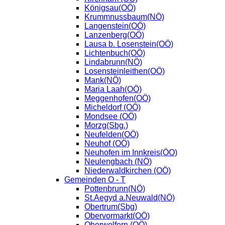
Königsau(OÖ)
Krummnussbaum(NÖ)
Langenstein(OÖ)
Lanzenberg(OÖ)
Lausa b. Losenstein(OÖ)
Lichtenbuch(OÖ)
Lindabrunn(NÖ)
Losensteinleithen(OÖ)
Mank(NÖ)
Maria Laah(OÖ)
Meggenhofen(OÖ)
Micheldorf (OÖ)
Mondsee (OÖ)
Morzg(Sbg.)
Neufelden(OÖ)
Neuhof (OÖ)
Neuhofen im Innkreis(ÖO)
Neulengbach (NÖ)
Niederwaldkirchen (OÖ)
Gemeinden O - T
Pottenbrunn(NÖ)
St.Aegyd a.Neuwald(NÖ)
Obertrum(Sbg)
Obervormarkt(OÖ)
Oberwolfern (OÖ)