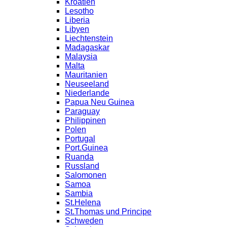
Kroatien
Lesotho
Liberia
Libyen
Liechtenstein
Madagaskar
Malaysia
Malta
Mauritanien
Neuseeland
Niederlande
Papua Neu Guinea
Paraguay
Philippinen
Polen
Portugal
Port.Guinea
Ruanda
Russland
Salomonen
Samoa
Sambia
St.Helena
St.Thomas und Principe
Schweden