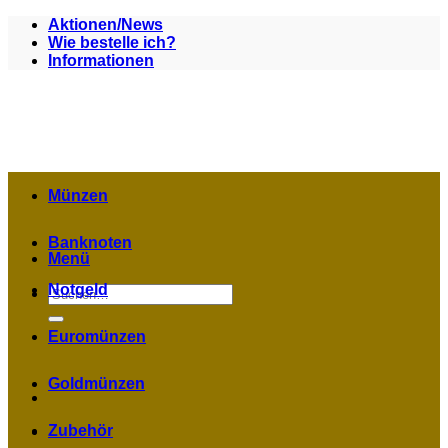
Zum
Aktionen/News
Inhalt
Wie bestelle ich?
springen
Informationen
Münzen
Banknoten
Menü
Notgeld
Suchen
nach:
Euromünzen
Goldmünzen
Zubehör