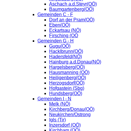
Aschach a.d.Steyr(OÖ)
Baumgartenberg(OÖ)
Gemeinden C - F
Dorf an der Pram(OÖ)
Eben(OÖ)
Eckartsau (NÖ)
Firsching (OÖ
Gemeinden G - H
Gugu(OÖ)
Hacklbrunn(OÖ)
Hadersfeld(NÖ)
Hainburg a.d.Donau(NÖ)
Hargelsberg(OÖ)
Hausmanning (OÖ)
Heiligenberg(OÖ)
Herzogsdorf(OÖ)
Hofgastein (Sbg)
Hundsberg(OÖ)
Gemeinden I - N
Melk (NÖ)
Kirchberg/Donau(OÖ)
Neukirchen/Ostrong
Igls (Tir)
Inzersdorf (OÖ)
Kirchham (OÖ)