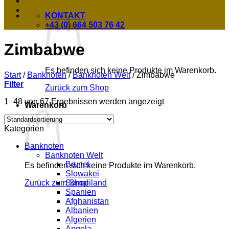
KONTAKT
+43 (0) 664 503 76 42
Zimbabwe
Es befinden sich keine Produkte im Warenkorb.
Start
/
Banknoten
/
Banknoten Welt
/
Zimbabwe
Filter
Zurück zum Shop
1–48 von 67 Ergebnissen werden angezeigt
Warenkorb
Kategorien
Banknoten
Banknoten Welt
Brunei
Es befinden sich keine Produkte im Warenkorb.
Slowakei
Somaliland
Zurück zum Shop
Spanien
Afghanistan
Albanien
Algerien
Angola