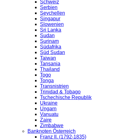
Schweiz
Serbien
Seychellen
Singapur
Slowenien
Sri Lanka
Sudan
Surinam
Südafrika
Süd Sudan
Taiwan
Tansania
Thailand
Togo
Tonga
Transnistrien
Trinidad & Tobago
Tschechische Republik
Ukraine
Ungarn
Vanuatu
Zaire
Zimbabwe
Banknoten Österreich
Franz II. (1792-1835)