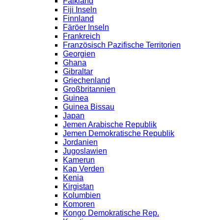
Falkland
Fiji Inseln
Finnland
Färöer Inseln
Frankreich
Französisch Pazifische Territorien
Georgien
Ghana
Gibraltar
Griechenland
Großbritannien
Guinea
Guinea Bissau
Japan
Jemen Arabische Republik
Jemen Demokratische Republik
Jordanien
Jugoslawien
Kamerun
Kap Verden
Kenia
Kirgistan
Kolumbien
Komoren
Kongo Demokratische Rep.