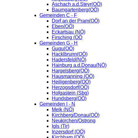
Aschach a.d.Steyr(OÖ)
Baumgartenberg(OÖ)
Gemeinden C - F
Dorf an der Pram(OÖ)
Eben(OÖ)
Eckartsau (NÖ)
Firsching (OÖ
Gemeinden G - H
Gugu(OÖ)
Hacklbrunn(OÖ)
Hadersfeld(NÖ)
Hainburg a.d.Donau(NÖ)
Hargelsberg(OÖ)
Hausmanning (OÖ)
Heiligenberg(OÖ)
Herzogsdorf(OÖ)
Hofgastein (Sbg)
Hundsberg(OÖ)
Gemeinden I - N
Melk (NÖ)
Kirchberg/Donau(OÖ)
Neukirchen/Ostrong
Igls (Tir)
Inzersdorf (OÖ)
Kirchham (OÖ)