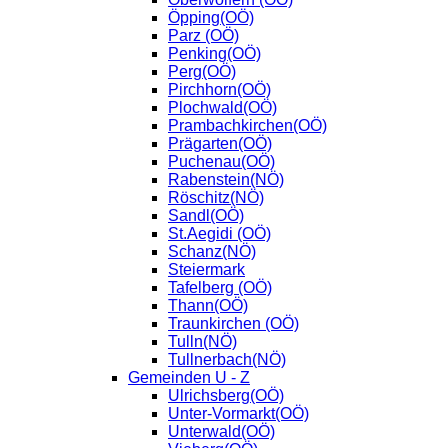
Öpping(OÖ)
Parz (OÖ)
Penking(OÖ)
Perg(OÖ)
Pirchhorn(OÖ)
Plochwald(OÖ)
Prambachkirchen(OÖ)
Prägarten(OÖ)
Puchenau(OÖ)
Rabenstein(NÖ)
Röschitz(NÖ)
Sandl(OÖ)
St.Aegidi (OÖ)
Schanz(NÖ)
Steiermark
Tafelberg (OÖ)
Thann(OÖ)
Traunkirchen (OÖ)
Tulln(NÖ)
Tullnerbach(NÖ)
Gemeinden U - Z
Ulrichsberg(OÖ)
Unter-Vormarkt(OÖ)
Unterwald(OÖ)