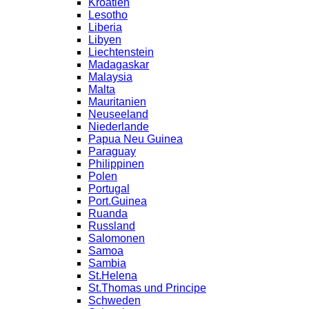
Kroatien
Lesotho
Liberia
Libyen
Liechtenstein
Madagaskar
Malaysia
Malta
Mauritanien
Neuseeland
Niederlande
Papua Neu Guinea
Paraguay
Philippinen
Polen
Portugal
Port.Guinea
Ruanda
Russland
Salomonen
Samoa
Sambia
St.Helena
St.Thomas und Principe
Schweden