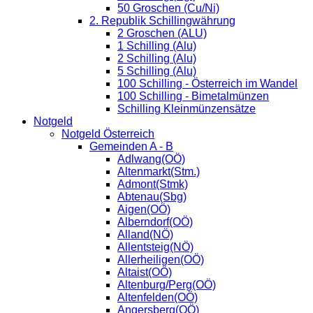
50 Groschen (Cu/Ni)
2. Republik Schillingwährung
2 Groschen (ALU)
1 Schilling (Alu)
2 Schilling (Alu)
5 Schilling (Alu)
100 Schilling - Österreich im Wandel
100 Schilling - Bimetalmünzen
Schilling Kleinmünzensätze
Notgeld
Notgeld Österreich
Gemeinden A - B
Adlwang(OÖ)
Altenmarkt(Stm.)
Admont(Stmk)
Abtenau(Sbg)
Aigen(OÖ)
Alberndorf(OÖ)
Alland(NÖ)
Allentsteig(NÖ)
Allerheiligen(OÖ)
Altaist(OÖ)
Altenburg/Perg(OÖ)
Altenfelden(OÖ)
Angersberg(OÖ)