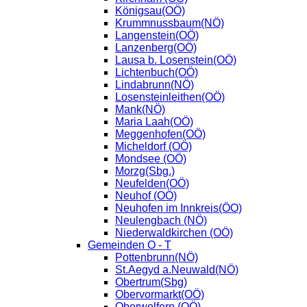
Königsau(OÖ)
Krummnussbaum(NÖ)
Langenstein(OÖ)
Lanzenberg(OÖ)
Lausa b. Losenstein(OÖ)
Lichtenbuch(OÖ)
Lindabrunn(NÖ)
Losensteinleithen(OÖ)
Mank(NÖ)
Maria Laah(OÖ)
Meggenhofen(OÖ)
Micheldorf (OÖ)
Mondsee (OÖ)
Morzg(Sbg.)
Neufelden(OÖ)
Neuhof (OÖ)
Neuhofen im Innkreis(ÖO)
Neulengbach (NÖ)
Niederwaldkirchen (OÖ)
Gemeinden O - T
Pottenbrunn(NÖ)
St.Aegyd a.Neuwald(NÖ)
Obertrum(Sbg)
Obervormarkt(OÖ)
Oberwolfern (OÖ)