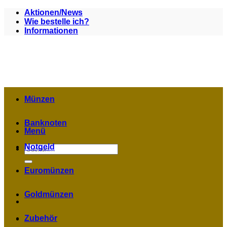
Zum
Aktionen/News
Inhalt
Wie bestelle ich?
springen
Informationen
Münzen
Banknoten
Menü
Notgeld
Suchen
nach:
Euromünzen
Goldmünzen
Zubehör