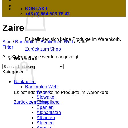
KONTAKT
+43 (0) 664 503 76 42
Zaire
Es befinden sich keine Produkte im Warenkorb.
Start
/
Banknoten
/
Banknoten Welt
/
Zaire
Filter
Zurück zum Shop
Alle 38 Ergebnisse werden angezeigt
Warenkorb
Kategorien
Banknoten
Banknoten Welt
Brunei
Es befinden sich keine Produkte im Warenkorb.
Slowakei
Somaliland
Zurück zum Shop
Spanien
Afghanistan
Albanien
Algerien
Angola