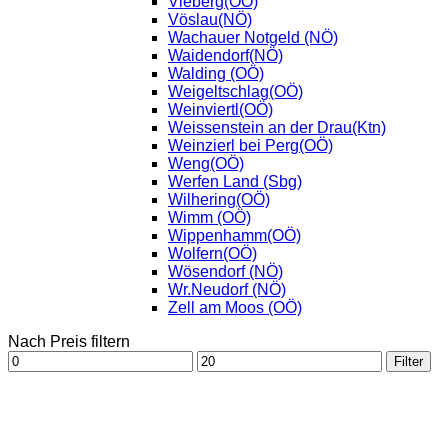
Vieberg(OÖ)
Vöslau(NÖ)
Wachauer Notgeld (NÖ)
Waidendorf(NÖ)
Walding (OÖ)
Weigeltschlag(OÖ)
Weinviertl(OÖ)
Weissenstein an der Drau(Ktn)
Weinzierl bei Perg(OÖ)
Weng(OÖ)
Werfen Land (Sbg)
Wilhering(OÖ)
Wimm (OÖ)
Wippenhamm(OÖ)
Wolfern(OÖ)
Wösendorf (NÖ)
Wr.Neudorf (NÖ)
Zell am Moos (OÖ)
Nach Preis filtern
Min.
Max.
Filter
Preis
Preis