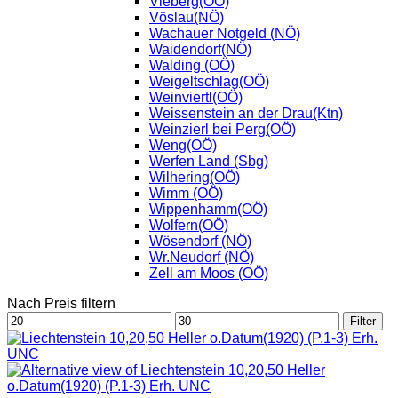
Vieberg(OÖ)
Vöslau(NÖ)
Wachauer Notgeld (NÖ)
Waidendorf(NÖ)
Walding (OÖ)
Weigeltschlag(OÖ)
Weinviertl(OÖ)
Weissenstein an der Drau(Ktn)
Weinzierl bei Perg(OÖ)
Weng(OÖ)
Werfen Land (Sbg)
Wilhering(OÖ)
Wimm (OÖ)
Wippenhamm(OÖ)
Wolfern(OÖ)
Wösendorf (NÖ)
Wr.Neudorf (NÖ)
Zell am Moos (OÖ)
Nach Preis filtern
Min.
Max.
Filter
Preis
Preis