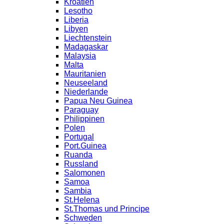
Kroatien
Lesotho
Liberia
Libyen
Liechtenstein
Madagaskar
Malaysia
Malta
Mauritanien
Neuseeland
Niederlande
Papua Neu Guinea
Paraguay
Philippinen
Polen
Portugal
Port.Guinea
Ruanda
Russland
Salomonen
Samoa
Sambia
St.Helena
St.Thomas und Principe
Schweden