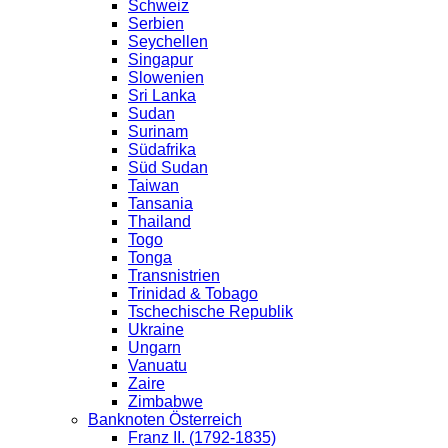
Schweiz
Serbien
Seychellen
Singapur
Slowenien
Sri Lanka
Sudan
Surinam
Südafrika
Süd Sudan
Taiwan
Tansania
Thailand
Togo
Tonga
Transnistrien
Trinidad & Tobago
Tschechische Republik
Ukraine
Ungarn
Vanuatu
Zaire
Zimbabwe
Banknoten Österreich
Franz II. (1792-1835)