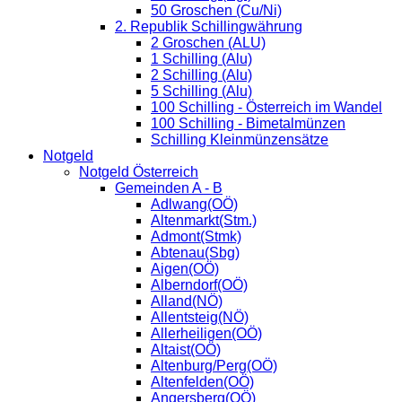
50 Groschen (Cu/Ni)
2. Republik Schillingwährung
2 Groschen (ALU)
1 Schilling (Alu)
2 Schilling (Alu)
5 Schilling (Alu)
100 Schilling - Österreich im Wandel
100 Schilling - Bimetalmünzen
Schilling Kleinmünzensätze
Notgeld
Notgeld Österreich
Gemeinden A - B
Adlwang(OÖ)
Altenmarkt(Stm.)
Admont(Stmk)
Abtenau(Sbg)
Aigen(OÖ)
Alberndorf(OÖ)
Alland(NÖ)
Allentsteig(NÖ)
Allerheiligen(OÖ)
Altaist(OÖ)
Altenburg/Perg(OÖ)
Altenfelden(OÖ)
Angersberg(OÖ)