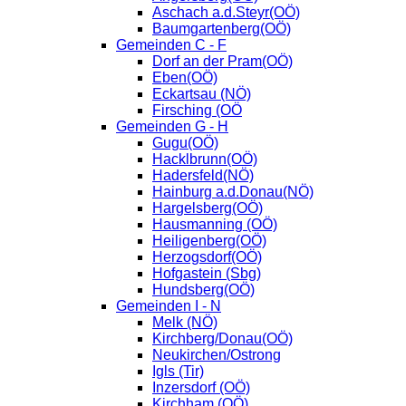
Aschach a.d.Steyr(OÖ)
Baumgartenberg(OÖ)
Gemeinden C - F
Dorf an der Pram(OÖ)
Eben(OÖ)
Eckartsau (NÖ)
Firsching (OÖ
Gemeinden G - H
Gugu(OÖ)
Hacklbrunn(OÖ)
Hadersfeld(NÖ)
Hainburg a.d.Donau(NÖ)
Hargelsberg(OÖ)
Hausmanning (OÖ)
Heiligenberg(OÖ)
Herzogsdorf(OÖ)
Hofgastein (Sbg)
Hundsberg(OÖ)
Gemeinden I - N
Melk (NÖ)
Kirchberg/Donau(OÖ)
Neukirchen/Ostrong
Igls (Tir)
Inzersdorf (OÖ)
Kirchham (OÖ)