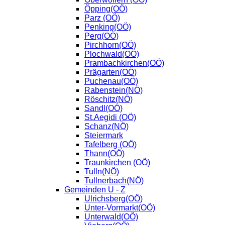
Öpping(OÖ)
Parz (OÖ)
Penking(OÖ)
Perg(OÖ)
Pirchhorn(OÖ)
Plochwald(OÖ)
Prambachkirchen(OÖ)
Prägarten(OÖ)
Puchenau(OÖ)
Rabenstein(NÖ)
Röschitz(NÖ)
Sandl(OÖ)
St.Aegidi (OÖ)
Schanz(NÖ)
Steiermark
Tafelberg (OÖ)
Thann(OÖ)
Traunkirchen (OÖ)
Tulln(NÖ)
Tullnerbach(NÖ)
Gemeinden U - Z
Ulrichsberg(OÖ)
Unter-Vormarkt(OÖ)
Unterwald(OÖ)