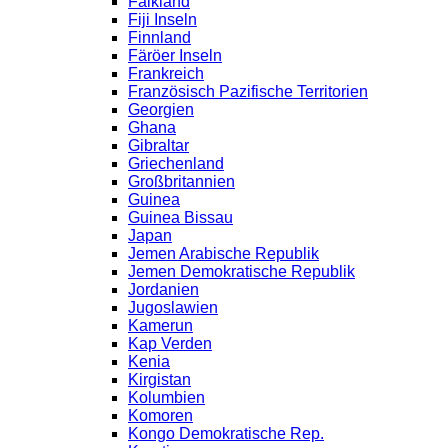
Falkland
Fiji Inseln
Finnland
Färöer Inseln
Frankreich
Französisch Pazifische Territorien
Georgien
Ghana
Gibraltar
Griechenland
Großbritannien
Guinea
Guinea Bissau
Japan
Jemen Arabische Republik
Jemen Demokratische Republik
Jordanien
Jugoslawien
Kamerun
Kap Verden
Kenia
Kirgistan
Kolumbien
Komoren
Kongo Demokratische Rep.