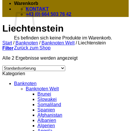
Warenkorb
KONTAKT
+43 (0) 664 503 76 42
Liechtenstein
Es befinden sich keine Produkte im Warenkorb.
Start
/
Banknoten
/
Banknoten Welt
/
Liechtenstein
Zurück zum Shop
Filter
Alle 2 Ergebnisse werden angezeigt
Kategorien
Banknoten
Banknoten Welt
Brunei
Slowakei
Somaliland
Spanien
Afghanistan
Albanien
Algerien
Angola