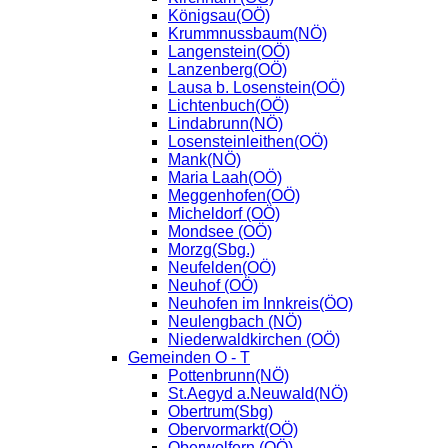
Königsau(OÖ)
Krummnussbaum(NÖ)
Langenstein(OÖ)
Lanzenberg(OÖ)
Lausa b. Losenstein(OÖ)
Lichtenbuch(OÖ)
Lindabrunn(NÖ)
Losensteinleithen(OÖ)
Mank(NÖ)
Maria Laah(OÖ)
Meggenhofen(OÖ)
Micheldorf (OÖ)
Mondsee (OÖ)
Morzg(Sbg.)
Neufelden(OÖ)
Neuhof (OÖ)
Neuhofen im Innkreis(ÖO)
Neulengbach (NÖ)
Niederwaldkirchen (OÖ)
Gemeinden O - T
Pottenbrunn(NÖ)
St.Aegyd a.Neuwald(NÖ)
Obertrum(Sbg)
Obervormarkt(OÖ)
Oberwolfern (OÖ)