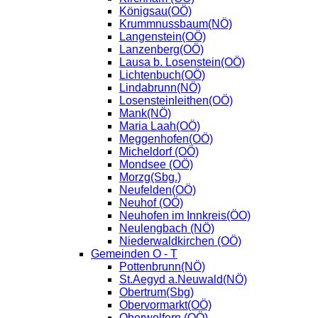
Königsau(OÖ)
Krummnussbaum(NÖ)
Langenstein(OÖ)
Lanzenberg(OÖ)
Lausa b. Losenstein(OÖ)
Lichtenbuch(OÖ)
Lindabrunn(NÖ)
Losensteinleithen(OÖ)
Mank(NÖ)
Maria Laah(OÖ)
Meggenhofen(OÖ)
Micheldorf (OÖ)
Mondsee (OÖ)
Morzg(Sbg.)
Neufelden(OÖ)
Neuhof (OÖ)
Neuhofen im Innkreis(ÖO)
Neulengbach (NÖ)
Niederwaldkirchen (OÖ)
Gemeinden O - T
Pottenbrunn(NÖ)
St.Aegyd a.Neuwald(NÖ)
Obertrum(Sbg)
Obervormarkt(OÖ)
Oberwolfern (OÖ)