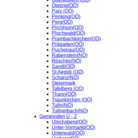
Öpping(OÖ)
Parz (OÖ)
Penking(OÖ)
Perg(OÖ)
Pirchhorn(OÖ)
Plochwald(OÖ)
Prambachkirchen(OÖ)
Prägarten(OÖ)
Puchenau(OÖ)
Rabenstein(NÖ)
Röschitz(NÖ)
Sandl(OÖ)
St.Aegidi (OÖ)
Schanz(NÖ)
Steiermark
Tafelberg (OÖ)
Thann(OÖ)
Traunkirchen (OÖ)
Tulln(NÖ)
Tullnerbach(NÖ)
Gemeinden U - Z
Ulrichsberg(OÖ)
Unter-Vormarkt(OÖ)
Unterwald(OÖ)