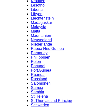
Kroatien
Lesotho
Liberia
Libyen
Liechtenstein
Madagaskar
Malaysia
Malta
Mauritanien
Neuseeland
Niederlande
Papua Neu Guinea
Paraguay
Philippinen
Polen
Portugal
Port.Guinea
Ruanda
Russland
Salomonen
Samoa
Sambia
St.Helena
St.Thomas und Principe
Schweden