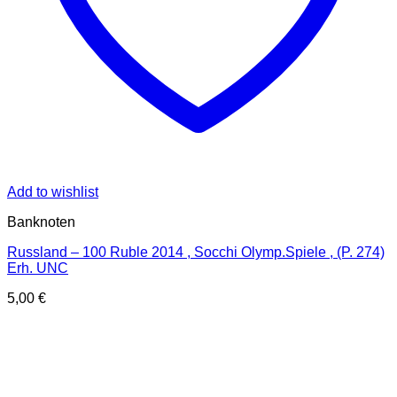
Add to wishlist
Banknoten
Russland – 100 Ruble 2014 , Socchi Olymp.Spiele , (P. 274)
Erh. UNC
5,00
€