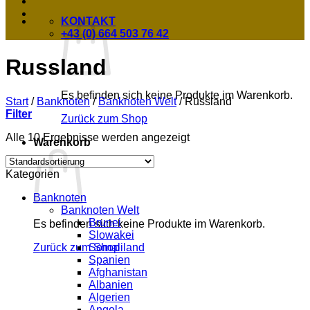
KONTAKT
+43 (0) 664 503 76 42
Russland
Es befinden sich keine Produkte im Warenkorb.
Start
/
Banknoten
/
Banknoten Welt
/
Russland
Filter
Zurück zum Shop
Alle 10 Ergebnisse werden angezeigt
Warenkorb
Kategorien
Banknoten
Banknoten Welt
Brunei
Es befinden sich keine Produkte im Warenkorb.
Slowakei
Somaliland
Zurück zum Shop
Spanien
Afghanistan
Albanien
Algerien
Angola