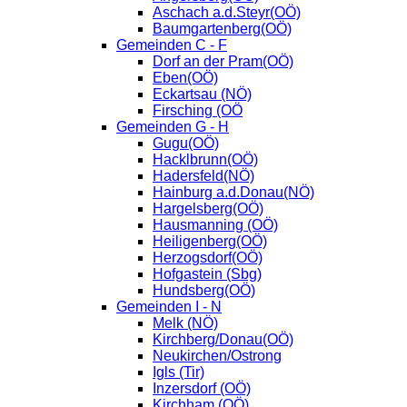
Aschach a.d.Steyr(OÖ)
Baumgartenberg(OÖ)
Gemeinden C - F
Dorf an der Pram(OÖ)
Eben(OÖ)
Eckartsau (NÖ)
Firsching (OÖ
Gemeinden G - H
Gugu(OÖ)
Hacklbrunn(OÖ)
Hadersfeld(NÖ)
Hainburg a.d.Donau(NÖ)
Hargelsberg(OÖ)
Hausmanning (OÖ)
Heiligenberg(OÖ)
Herzogsdorf(OÖ)
Hofgastein (Sbg)
Hundsberg(OÖ)
Gemeinden I - N
Melk (NÖ)
Kirchberg/Donau(OÖ)
Neukirchen/Ostrong
Igls (Tir)
Inzersdorf (OÖ)
Kirchham (OÖ)