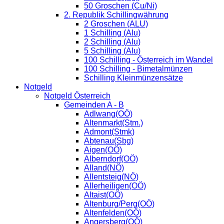
50 Groschen (Cu/Ni)
2. Republik Schillingwährung
2 Groschen (ALU)
1 Schilling (Alu)
2 Schilling (Alu)
5 Schilling (Alu)
100 Schilling - Österreich im Wandel
100 Schilling - Bimetalmünzen
Schilling Kleinmünzensätze
Notgeld
Notgeld Österreich
Gemeinden A - B
Adlwang(OÖ)
Altenmarkt(Stm.)
Admont(Stmk)
Abtenau(Sbg)
Aigen(OÖ)
Alberndorf(OÖ)
Alland(NÖ)
Allentsteig(NÖ)
Allerheiligen(OÖ)
Altaist(OÖ)
Altenburg/Perg(OÖ)
Altenfelden(OÖ)
Angersberg(OÖ)