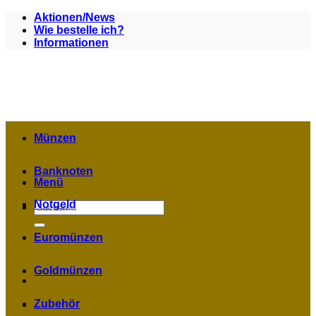
Zum
Aktionen/News
Inhalt
Wie bestelle ich?
springen
Informationen
Münzen
Banknoten
Menü
Notgeld
Suchen
nach:
Euromünzen
Goldmünzen
Zubehör