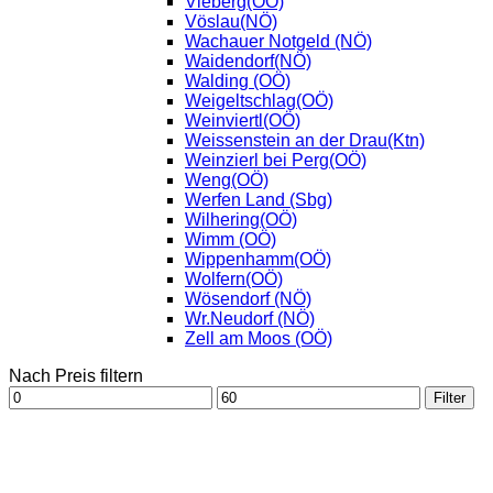
Vieberg(OÖ)
Vöslau(NÖ)
Wachauer Notgeld (NÖ)
Waidendorf(NÖ)
Walding (OÖ)
Weigeltschlag(OÖ)
Weinviertl(OÖ)
Weissenstein an der Drau(Ktn)
Weinzierl bei Perg(OÖ)
Weng(OÖ)
Werfen Land (Sbg)
Wilhering(OÖ)
Wimm (OÖ)
Wippenhamm(OÖ)
Wolfern(OÖ)
Wösendorf (NÖ)
Wr.Neudorf (NÖ)
Zell am Moos (OÖ)
Nach Preis filtern
Min.
Max.
Filter
Preis
Preis