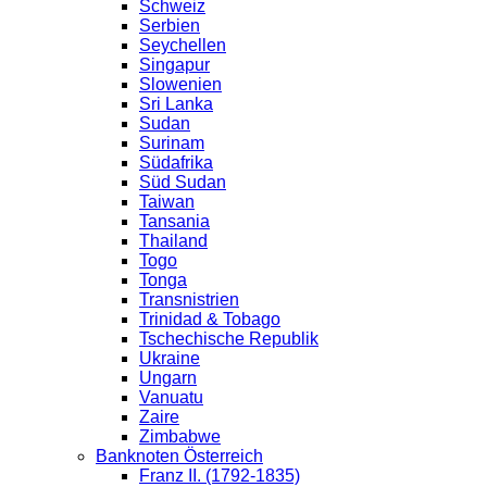
Schweiz
Serbien
Seychellen
Singapur
Slowenien
Sri Lanka
Sudan
Surinam
Südafrika
Süd Sudan
Taiwan
Tansania
Thailand
Togo
Tonga
Transnistrien
Trinidad & Tobago
Tschechische Republik
Ukraine
Ungarn
Vanuatu
Zaire
Zimbabwe
Banknoten Österreich
Franz II. (1792-1835)