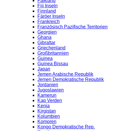
Falkland
Fiji Inseln
Finnland
Färöer Inseln
Frankreich
Französisch Pazifische Territorien
Georgien
Ghana
Gibraltar
Griechenland
Großbritannien
Guinea
Guinea Bissau
Japan
Jemen Arabische Republik
Jemen Demokratische Republik
Jordanien
Jugoslawien
Kamerun
Kap Verden
Kenia
Kirgistan
Kolumbien
Komoren
Kongo Demokratische Rep.