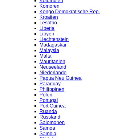
Kolumbien
Komoren
Kongo Demokratische Rep.
Kroatien
Lesotho
Liberia
Libyen
Liechtenstein
Madagaskar
Malaysia
Malta
Mauritanien
Neuseeland
Niederlande
Papua Neu Guinea
Paraguay
Philippinen
Polen
Portugal
Port.Guinea
Ruanda
Russland
Salomonen
Samoa
Sambia