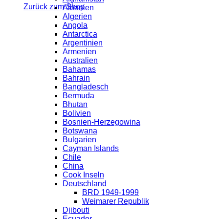
Zurück zum Shop
Albanien
Algerien
Angola
Antarctica
Argentinien
Armenien
Australien
Bahamas
Bahrain
Bangladesch
Bermuda
Bhutan
Bolivien
Bosnien-Herzegowina
Botswana
Bulgarien
Cayman Islands
Chile
China
Cook Inseln
Deutschland
BRD 1949-1999
Weimarer Republik
Djibouti
Ecuador