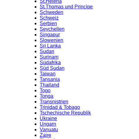
St.Helena
St.Thomas und Principe
Schweden
Schweiz
Serbien
Seychellen
Singapur
Slowenien
Sri Lanka
Sudan
Surinam
Südafrika
Süd Sudan
Taiwan
Tansania
Thailand
Togo
Tonga
Transnistrien
Trinidad & Tobago
Tschechische Republik
Ukraine
Ungarn
Vanuatu
Zaire