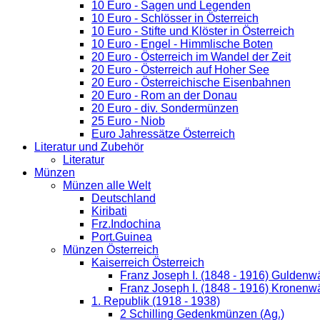
10 Euro - Sagen und Legenden
10 Euro - Schlösser in Österreich
10 Euro - Stifte und Klöster in Österreich
10 Euro - Engel - Himmlische Boten
20 Euro - Österreich im Wandel der Zeit
20 Euro - Österreich auf Hoher See
20 Euro - Österreichische Eisenbahnen
20 Euro - Rom an der Donau
20 Euro - div. Sondermünzen
25 Euro - Niob
Euro Jahressätze Österreich
Literatur und Zubehör
Literatur
Münzen
Münzen alle Welt
Deutschland
Kiribati
Frz.Indochina
Port.Guinea
Münzen Österreich
Kaiserreich Österreich
Franz Joseph I. (1848 - 1916) Guldenw
Franz Joseph I. (1848 - 1916) Kronenw
1. Republik (1918 - 1938)
2 Schilling Gedenkmünzen (Ag.)