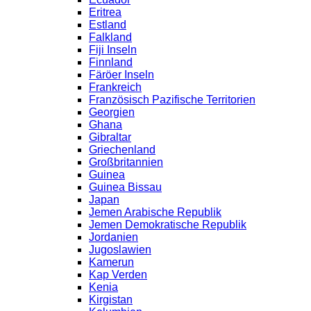
Eritrea
Estland
Falkland
Fiji Inseln
Finnland
Färöer Inseln
Frankreich
Französisch Pazifische Territorien
Georgien
Ghana
Gibraltar
Griechenland
Großbritannien
Guinea
Guinea Bissau
Japan
Jemen Arabische Republik
Jemen Demokratische Republik
Jordanien
Jugoslawien
Kamerun
Kap Verden
Kenia
Kirgistan