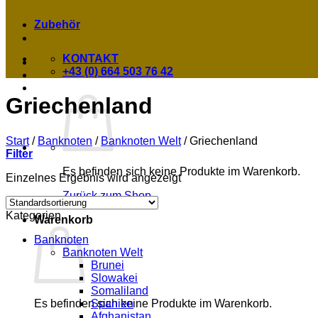
Zubehör
KONTAKT
+43 (0) 664 503 76 42
Griechenland
Start
/
Banknoten
/
Banknoten Welt
/
Griechenland
Filter
Es befinden sich keine Produkte im Warenkorb.
Einzelnes Ergebnis wird angezeigt
Zurück zum Shop
Kategorien
Warenkorb
Banknoten
Banknoten Welt
Brunei
Slowakei
Somaliland
Spanien
Es befinden sich keine Produkte im Warenkorb.
Afghanistan